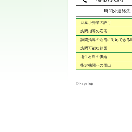
06-6370-3300
時間外連絡先 08
麻薬小売業の許可
訪問指導の応需
訪問指導の応需に対応できる
訪問可能な範囲
衛生材料の供給
指定機関への届出