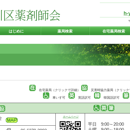
h-
はじめに
薬局検索
在宅薬局検索
在宅薬局（クリックで詳細）
災害時協力薬局（クリック
車いす可
英語訳可
韓国語訳可
ホームページ
-2
平日 9:00～20:00
土曜 9:00～18:00